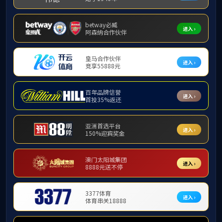
各学院团委：
为积极响应共青团中央、教育部、国家体
出宿舍、走向操场”主题群众性课外体育锻炼
升我校大学生身心素质，营造浓厚的校园体育文化
午，在校风雨田径场举办学生冬季越野赛。现
请各学院自选时间组织选拔，采取有效措
提高身体素质，选拔优秀运动员参加校越野赛。
身活动要求报名（运动员参赛前需经医院体检
学院工作人员需为运动员购买该赛事意外伤害
一、比赛时间：
2022年12月12日（星期二）14:00集合， 
二、比赛距离：
男子组：10000米；女子组：5000米，
三、比赛集合地点：
校B区风雨田径场百米起点处。